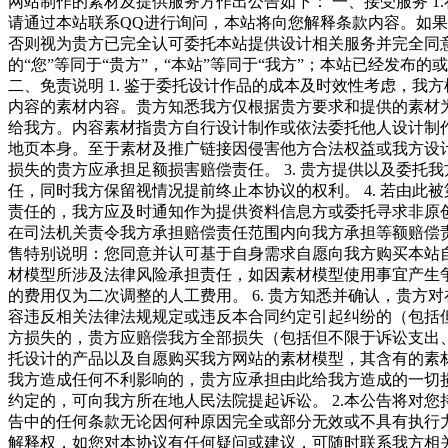
网站制作的素材及提供服务方作出公告如下： 一、接受服务 
请通过本站联系QQ进行询问，本站将向您解释条款内容。如
否则视为贵方已完全认可委托本站提供设计相关服务并完全同意
的“您”等同于“贵方”，“本站”等同于“我方”；本站已经发
二、免责说明 1. 鉴于委托设计作品的成本及时效性考虑，
内容的素材内容。贵方知悉我方仅根据贵方要求和提供的素材为
给我方。内容素材指贵方自行设计制作或依法委托他人设计制作
地页本身。至于素材及推广链接因侵害他方合法权益或我方设
损失的贵方应承担足额损害赔偿责任。 3. 贵方提供以及委
任，同时我方保留视情况提前终止本协议的权利。 4. 若由
责任的，我方应及时通知作为提供资料信息方或委托寻求非原
在司法机关责令我方承担赔偿责任范围内向我方承担等额赔偿责任
售特别说明：您同意并认可基于自身需求自愿向我方购买本站
材模型所涉及法律风险承担责任，如因素材模型使用事宜产生
的费用仅为二次调整的人工费用。 6. 贵方知悉并确认，贵
容违反相关法律法规规定或违反本合同约定引起纠纷的（包括
方损失的，贵方应赔偿我方全部损失（包括但不限于诉讼支出、
托设计的产品以及自愿购买我方网站的素材模型，其含有的素
我方造成任何不利影响的，贵方应承担由此给我方造成的一切
约定的，可向我方所在地人民法院提起诉讼。 2.本公告将对
告中的任何条款无论因何种原因完全或部分无效或不具有执行力
解释权，如您对本协议有任何疑问或建议，可随时联系我方相关