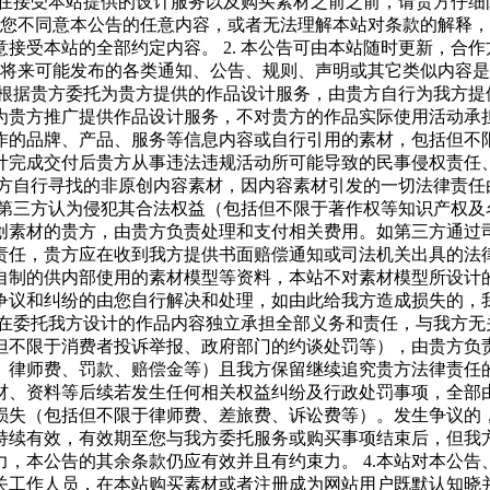
1.在接受本站提供的设计服务以及购买素材之前之前，请贵方仔
果您不同意本公告的任意内容，或者无法理解本站对条款的解释
接受本站的全部约定内容。 2. 本公告可由本站随时更新，合
布的或将来可能发布的各类通知、公告、规则、声明或其它类似内
我方根据贵方委托为贵方提供的作品设计服务，由贵方自行为我方
贵方推广提供作品设计服务，不对贵方的作品实际使用活动承担任
的品牌、产品、服务等信息内容或自行引用的素材，包括但不限于
计完成交付后贵方从事违法违规活动所可能导致的民事侵权责任
托我方自行寻找的非原创内容素材，因内容素材引发的一切法律责
此被第三方认为侵犯其合法权益（包括但不限于著作权等知识产权
创素材的贵方，由贵方负责处理和支付相关费用。如第三方通过
，贵方应在收到我方提供书面赔偿通知或司法机关出具的法律文书后
自制的供内部使用的素材模型等资料，本站不对素材模型所设计
争议和纠纷的由您自行解决和处理，如由此给我方造成损失的，
方对在委托我方设计的作品内容独立承担全部义务和责任，与我方
但不限于消费者投诉举报、政府部门的约谈处罚等），由贵方负
律师费、罚款、赔偿金等）且我方保留继续追究贵方法律责任的权
材、资料等后续若发生任何相关权益纠纷及行政处罚事项，全部
损失（包括但不限于律师费、差旅费、诉讼费等）。发生争议的
您持续有效，有效期至您与我方委托服务或购买事项结束后，但我方
，本公告的其余条款仍应有效并且有约束力。 4.本站对本公
工作人员，在本站购买素材或者注册成为网站用户既默认知晓并认