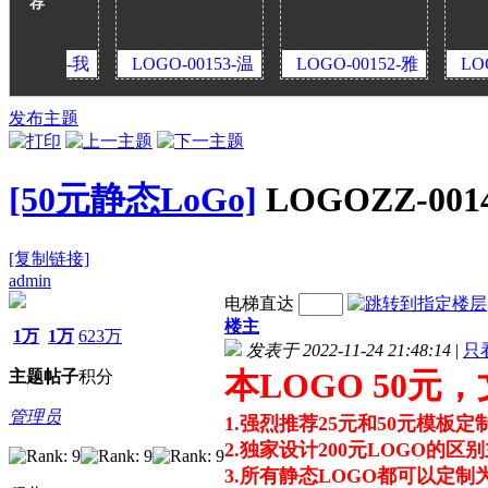
荐
54-我
LOGO-00153-温
LOGO-00152-雅
LOGO-00
奇
暖奇迹
玩
印奇
发布主题
[50元静态LoGo]
LOGOZZ-00
[复制链接]
admin
电梯直达
楼主
1万
1万
623万
发表于 2022-11-24 21:48:14
|
只
本LOGO 50元
主题
帖子
积分
管理员
1.强烈推荐25元和50元模板
2.独家设计200元LOGO的
3.所有静态LOGO都可以定制为