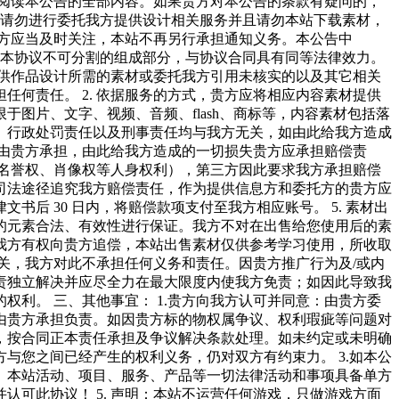
细阅读本公告的全部内容。如果贵方对本公告的条款有疑问的，
，请勿进行委托我方提供设计相关服务并且请勿本站下载素材，
作方应当及时关注，本站不再另行承担通知义务。本公告中
容是本协议不可分割的组成部分，与协议合同具有同等法律效力。
提供作品设计所需的素材或委托我方引用未核实的以及其它相关
何责任。 2. 依据服务的方式，贵方应将相应内容素材提供
图片、文字、视频、音频、flash、商标等，内容素材包括落
、行政处罚责任以及刑事责任均与我方无关，如由此给我方造成
任由贵方承担，由此给我方造成的一切损失贵方应承担赔偿责
及名誉权、肖像权等人身权利），第三方因此要求我方承担赔偿
司法途径追究我方赔偿责任，作为提供信息方和委托方的贵方应
 30 日内，将赔偿款项支付至我方相应账号。 5. 素材出
的元素合法、有效性进行保证。我方不对在出售给您使用后的素
我方有权向贵方追偿，本站出售素材仅供参考学习使用，所收取
无关，我方对此不承担任何义务和责任。因贵方推广行为及/或内
责独立解决并应尽全力在最大限度内使我方免责；如因此导致我
利。 三、其他事宜： 1.贵方向我方认可并同意：由贵方委
由贵方承担负责。如因贵方标的物权属争议、权利瑕疵等问题对
，按合同正本责任承担及争议解决条款处理。如未约定或未明确
与您之间已经产生的权利义务，仍对双方有约束力。 3.如本公
告、本站活动、项目、服务、产品等一切法律活动和事项具备单方
可此协议！ 5. 声明：本站不运营任何游戏，只做游戏方面