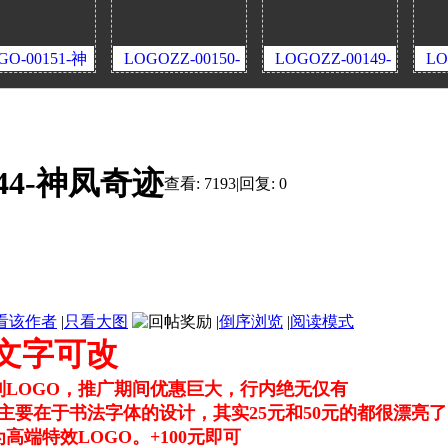
151-神
LOGOZZ-00150-
LOGOZZ-00149-
LOGOZZ-
迹
时光奇迹
耀光奇迹
圆梦
144-神凤奇迹
查看:
7193
|
回复:
0
看该作者
|
只看大图
|
倒序浏览
|
阅读模式
，文字可改
定制LOGO，推广期间优惠巨大，行内绝无仅有
区别主要在于书法字体的设计，其实25元和50元的都很漂亮
高端特效LOGO。+100元即可