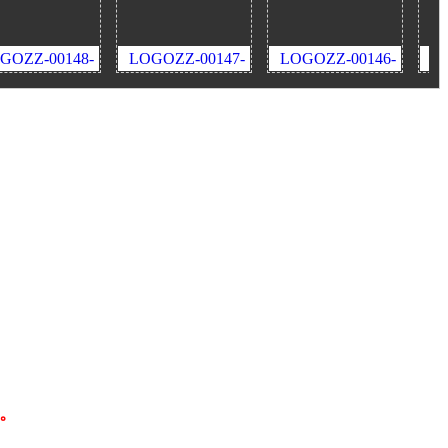
00148-
LOGOZZ-00147-
LOGOZZ-00146-
LOGOZZ-
奇迹
三零砍私服
盛大奇迹
神印
了。