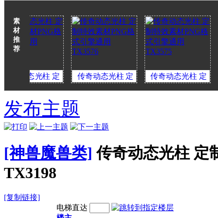
素
材
推
荐
态光柱 定
传奇动态光柱 定
传奇动态光柱 定
传奇动
材PNG格
制特效素材PNG格
制特效素材PNG格
制特效
擎通用
式引擎通用
式引擎通用
式
发布主题
3577
TX3576
TX3575
T
[神兽魔兽类]
传奇动态光柱 定
TX3198
[复制链接]
电梯直达
楼主