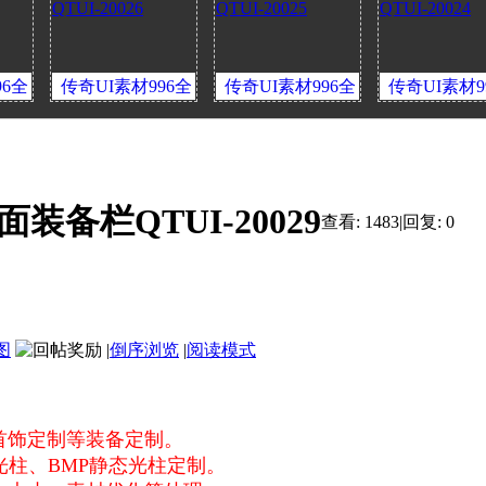
I素材996全
传奇UI素材996全
传奇UI素材996全
传奇U
面装备栏
套界面装备栏
套界面装备栏
套
I-20026
QTUI-20025
QTUI-20024
QT
装备栏QTUI-20029
查看:
1483
|
回复:
0
图
|
倒序浏览
|
阅读模式
首饰定制等装备定制。
态光柱、BMP静态光柱定制。