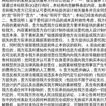
网站制作的素材及提供服务方作出公告如下： 一、接受服务 
请通过本站联系QQ进行询问，本站将向您解释条款内容。如
否则视为贵方已完全认可委托本站提供设计相关服务并完全同意
的“您”等同于“贵方”，“本站”等同于“我方”；本站已经发
二、免责说明 1. 鉴于委托设计作品的成本及时效性考虑，
内容的素材内容。贵方知悉我方仅根据贵方要求和提供的素材为
给我方。内容素材指贵方自行设计制作或依法委托他人设计制作
地页本身。至于素材及推广链接因侵害他方合法权益或我方设
损失的贵方应承担足额损害赔偿责任。 3. 贵方提供以及委
任，同时我方保留视情况提前终止本协议的权利。 4. 若由
责任的，我方应及时通知作为提供资料信息方或委托寻求非原
在司法机关责令我方承担赔偿责任范围内向我方承担等额赔偿责任
售特别说明：您同意并认可基于自身需求自愿向我方购买本站
材模型所涉及法律风险承担责任，如因素材模型使用事宜产生
的费用仅为二次调整的人工费用。 6. 贵方知悉并确认，贵
容违反相关法律法规规定或违反本合同约定引起纠纷的（包括
方损失的，贵方应赔偿我方全部损失（包括但不限于诉讼支出、
托设计的产品以及自愿购买我方网站的素材模型，其含有的素
我方造成任何不利影响的，贵方应承担由此给我方造成的一切
约定的，可向我方所在地人民法院提起诉讼。 2.本公告将对
告中的任何条款无论因何种原因完全或部分无效或不具有执行力
解释权，如您对本协议有任何疑问或建议，可随时联系我方相关