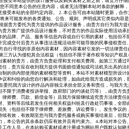
1.在接受本站提供的设计服务以及购买素材之前之前，请贵方仔
果您不同意本公告的任意内容，或者无法理解本站对条款的解释
接受本站的全部约定内容。 2. 本公告可由本站随时更新，合
布的或将来可能发布的各类通知、公告、规则、声明或其它类似内
我方根据贵方委托为贵方提供的作品设计服务，由贵方自行为我方
贵方推广提供作品设计服务，不对贵方的作品实际使用活动承担任
的品牌、产品、服务等信息内容或自行引用的素材，包括但不限于
计完成交付后贵方从事违法违规活动所可能导致的民事侵权责任
托我方自行寻找的非原创内容素材，因内容素材引发的一切法律责
此被第三方认为侵犯其合法权益（包括但不限于著作权等知识产权
创素材的贵方，由贵方负责处理和支付相关费用。如第三方通过
，贵方应在收到我方提供书面赔偿通知或司法机关出具的法律文书后
自制的供内部使用的素材模型等资料，本站不对素材模型所设计
争议和纠纷的由您自行解决和处理，如由此给我方造成损失的，
方对在委托我方设计的作品内容独立承担全部义务和责任，与我方
但不限于消费者投诉举报、政府部门的约谈处罚等），由贵方负
律师费、罚款、赔偿金等）且我方保留继续追究贵方法律责任的权
材、资料等后续若发生任何相关权益纠纷及行政处罚事项，全部
损失（包括但不限于律师费、差旅费、诉讼费等）。发生争议的
您持续有效，有效期至您与我方委托服务或购买事项结束后，但我方
，本公告的其余条款仍应有效并且有约束力。 4.本站对本公
工作人员，在本站购买素材或者注册成为网站用户既默认知晓并认