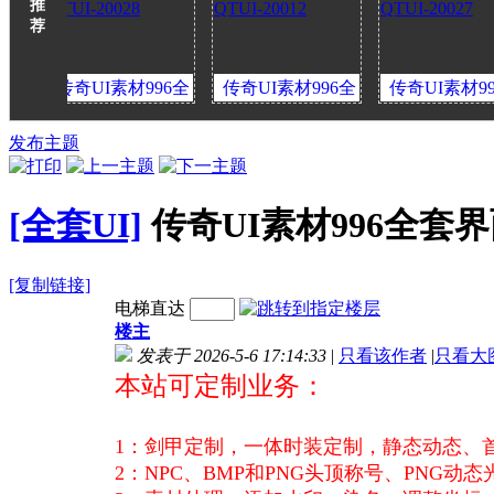
推
荐
I素材996全
传奇UI素材996全
传奇UI素材996全
传奇U
面装备栏
套界面装备栏
套界面装备栏
套界
I-20028
发布主题
QTUI-20012
QTUI-20027
QTU
[全套UI]
传奇UI素材996全套界面
[复制链接]
电梯直达
楼主
发表于 2026-5-6 17:14:33
|
只看该作者
|
只看大
本站可定制业务：
1
：剑甲定制，一体时装定制，静态动态、
2：NPC、BMP和PNG头顶称号、PNG动