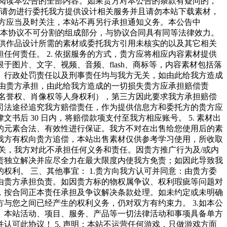
细阅读本公告的全部内容。如果贵方对本公告的条款有疑问的，
，请勿进行委托我方提供设计相关服务并且请勿本站下载素材，
作方应当及时关注，本站不再另行承担通知义务。本公告中
容是本协议不可分割的组成部分，与协议合同具有同等法律效力。
提供作品设计所需的素材或委托我方引用未核实的以及其它相关
何责任。 2. 依据服务的方式，贵方应将相应内容素材提供
图片、文字、视频、音频、flash、商标等，内容素材包括落
、行政处罚责任以及刑事责任均与我方无关，如由此给我方造成
任由贵方承担，由此给我方造成的一切损失贵方应承担赔偿责
及名誉权、肖像权等人身权利），第三方因此要求我方承担赔偿
司法途径追究我方赔偿责任，作为提供信息方和委托方的贵方应
 30 日内，将赔偿款项支付至我方相应账号。 5. 素材出
的元素合法、有效性进行保证。我方不对在出售给您使用后的素
我方有权向贵方追偿，本站出售素材仅供参考学习使用，所收取
无关，我方对此不承担任何义务和责任。因贵方推广行为及/或内
责独立解决并应尽全力在最大限度内使我方免责；如因此导致我
利。 三、其他事宜： 1.贵方向我方认可并同意：由贵方委
由贵方承担负责。如因贵方标的物权属争议、权利瑕疵等问题对
，按合同正本责任承担及争议解决条款处理。如未约定或未明确
与您之间已经产生的权利义务，仍对双方有约束力。 3.如本公
告、本站活动、项目、服务、产品等一切法律活动和事项具备单方
可此协议！ 5. 声明：本站不运营任何游戏，只做游戏方面