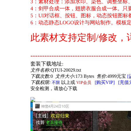
3：素材处理：添加水印、染色、调整坐标
4：剑甲合成一体，翅膀衣服合成一体。只
5：UI对话框、按钮、图标，动态按钮图标
6：动态静态LOGO设计与网站制作。模板定
此素材支持定制/修改，详情
---------------------------------------
----
套装下载地址:
文件名称:
QTUI-20029.txt
下载次数:
0
文件大小:
173 Bytes
售价:
4999元宝
[
下载权限:
以上或
[购买VIP]
[充值
不限
VIP会员
安全检测，请放心下载